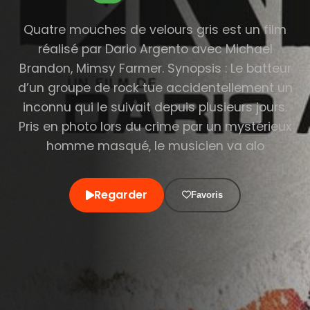
Quatre mouches de velours gris est un film
réalisé par Dario Argento avec Michael
Brandon, Mimsy Farmer. Synopsis : Le batteur
d’un groupe de rock tue accidentellement un
inconnu qui le suivait depuis plusieurs jours.
Pris en photo lors du crime par un mystérieux
homme masqué, le musicien va alo
Regarder
Favoris