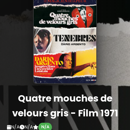
Quatre mouches de
velours gris - Film 1971
N/A
N/A
N/A