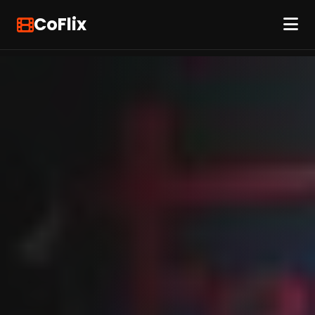
CoFlix