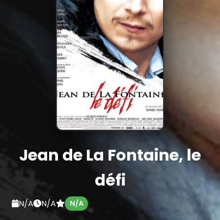
Jean de La Fontaine, le
défi
N/A
N/A
N/A