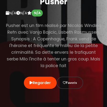
Pusher
N/A
N/A
N/A
Pusher est un film réalisé par Nicolas Winding
Refn avec Vanja Bajicic, Lisbeth Rasmussen.
Synopsis : A Copenhague, Frank vend de
l'héroïne et fréquente le milieu de la petite
criminalité. Sa dette envers le trafiquant
serbe Milo l'incite à tenter un gros coup. Mais
la police fait
Regarder
Favoris