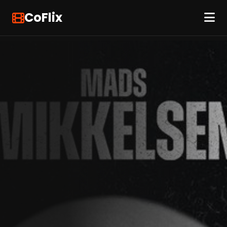
CoFlix