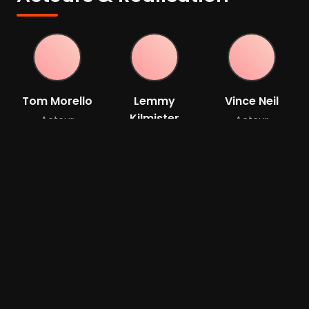
Tom Morello
Lemmy
Vince Neil
Kilmister
Acteur
Acteur
Acteur
Dee Snider
Jessica Joy
Scot
Wise
McFadyen
Acteur
Réalisateur
Réalisateur