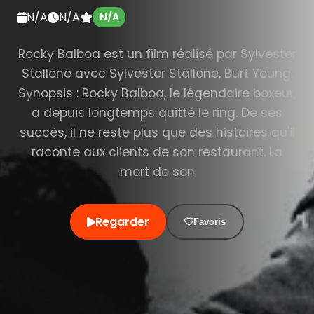
N/A
N/A
N/A
Rocky Balboa est un film réalisé par Sylvester
Stallone avec Sylvester Stallone, Burt Young.
Synopsis : Rocky Balboa, le légendaire boxeur,
a depuis longtemps quitté le ring. De ses
succès, il ne reste plus que des histoires qu'il
raconte aux clients de son restaurant. La
mort de son
Regarder
Favoris