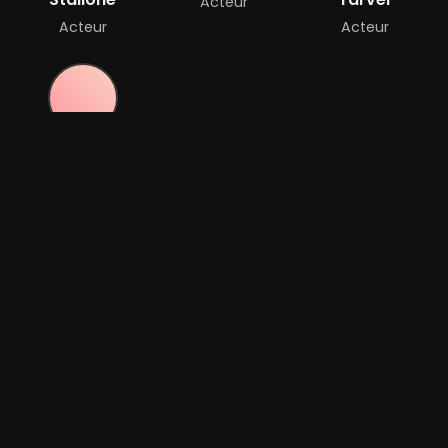
Acteur
Acteur
Acteur
Geraldine
Hughes
Acteur
Bande-annonce