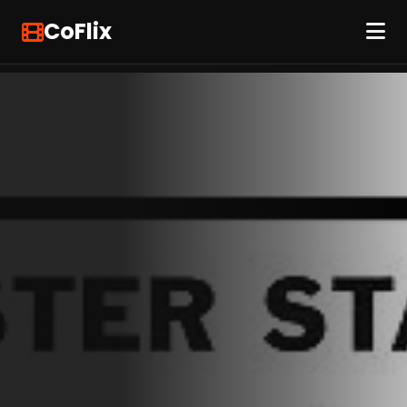
CoFlix