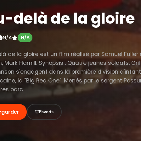
-delà de la gloire
N/A
N/A
à de la gloire est un film réalisé par Samuel Fuller
, Mark Hamill. Synopsis : Quatre jeunes soldats, Griff
hnson s'engagent dans la première division d'infant
caine, la "Big Red One". Menés par le sergent Poss
ires parc
egarder
Favoris