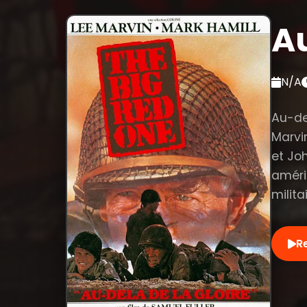
Au
N/A
Au-del
Marvin
et Jo
améri
milita
R