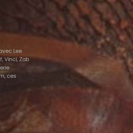
 avec Lee
, Vinci, Zab
erie
um, ces