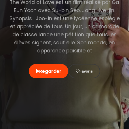
The World of Love est un film réalisé par Ga
Eun Yoon avec Su-bin Seo, Jang Hye-jin.
Synopsis : Joo-in est une lycéenne espiègle
et appréciée de tous. Un jour, un camarade
de classe lance une pétition que tous les
élèves signent, sauf elle. Son monde, en
apparence paisible et
Regarder
Favoris