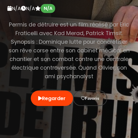
N/A
N/A
N/A
Permis de détruire est un film réalisé par Eric
Fraticelli avec Kad Merad, Patrick Timsit.
Synopsis : Dominique lutte pour concrétiser
son rêve corse entre son cabinet médical en
chantier et son combat contre une centrale
électrique controversée. Quand Olivier, son
ami psychanalyst
Regarder
Favoris