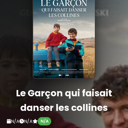
Le Garçon qui faisait
danser les collines
N/A
N/A
N/A