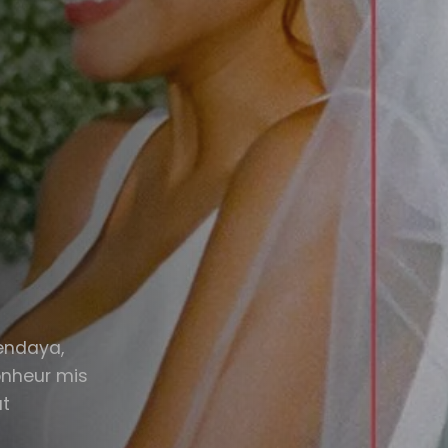
Zendaya,
onheur mis
ut