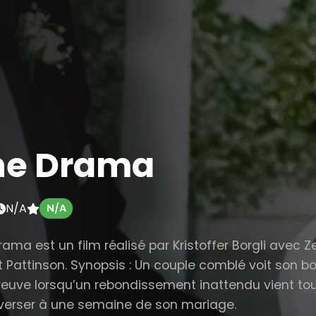
he Drama
N/A
N/A
rama est un film réalisé par Kristoffer Borgli avec 
t Pattinson. Synopsis : Un couple comblé voit son b
preuve lorsqu’un rebondissement inattendu vient to
verser à une semaine de son mariage.