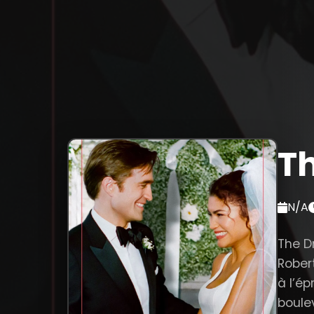
T
N/A
The D
Rober
à l’é
boule