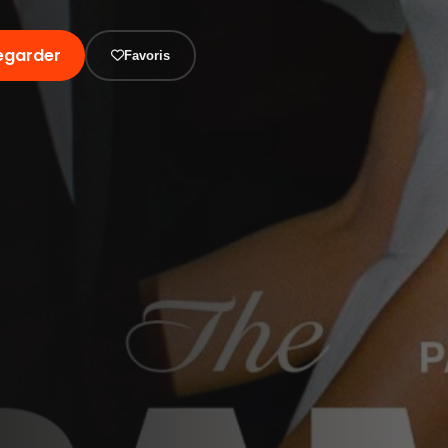
egarder
Favoris