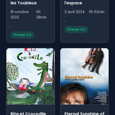
les Toubleus
l'espace
18 octobre
0h
3 avril 2024
0h 52min
2023
38min
,
,
Presse: 3,3
Presse: 3,3
Rita et Crocodile
Eternal Sunshine of