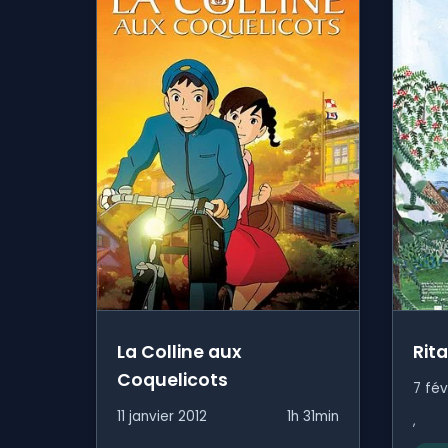
La Colline aux
Rit
Coquelicots
7 fév
11 janvier 2012
1h 31min
,