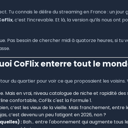
irect. Tu connais le délire du streaming en France : un jour
CoFlix
, c’est l’increvable. Et là, la version qu’ils nous ont
nique. Pas besoin de chercher midi à quatorze heures, si tu v
asse.
uoi CoFlix enterre tout le mond
e tour du quartier pour voir ce que proposaient les voisins. V
e. Mais en vrai, niveau catalogue de niche et rapidité des 
ine confortable, CoFlix c'est la Formule 1.
en, c’est les vieux de la vieille. Mais franchement, entre 
jas, c’est devenu un peu fatigant en 2026, non ?
quelles) :
Bah... entre l'abonnement qui augmente tous les t