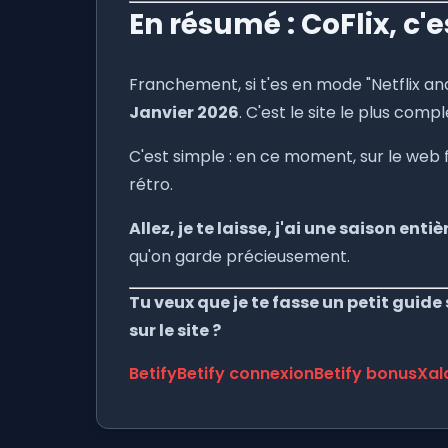
En résumé : CoFlix, c'e
Franchement, si t'es en mode "Netflix an
Janvier 2026
. C'est le site le plus compl
C'est simple : en ce moment, sur le web fr
rétro.
Allez, je te laisse, j'ai une saison enti
qu'on garde précieusement.
Tu veux que je te fasse un petit guid
sur le site ?
Betify
Betify connexion
Betify bonus
Xala