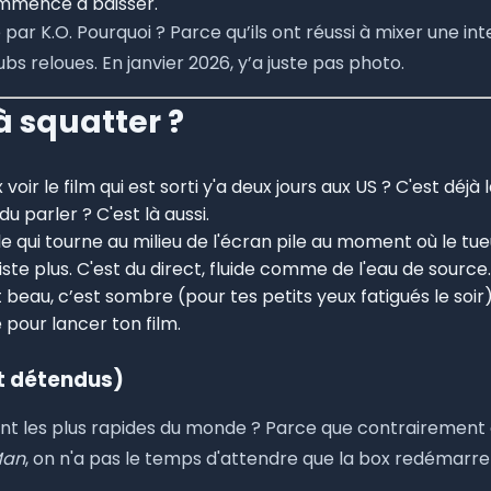
commence à baisser.
par K.O. Pourquoi ? Parce qu’ils ont réussi à mixer une i
s reloues. En janvier 2026, y’a juste pas photo.
 à squatter ?
voir le film qui est sorti y'a deux jours aux US ? C'est déjà l
 parler ? C'est là aussi.
cle qui tourne au milieu de l'écran pile au moment où le tu
iste plus. C'est du direct, fluide comme de l'eau de source.
 beau, c’est sombre (pour tes petits yeux fatigués le soir),
 pour lancer ton film.
st détendus)
sont les plus rapides du monde ? Parce que contrairement à
Man
, on n'a pas le temps d'attendre que la box redémarre