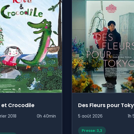
a et Crocodile
Des Fleurs pour Tok
rier 2018
0h 40min
5 août 2026
1h 
Presse: 3,3