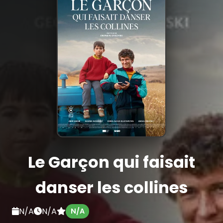
Le Garçon qui faisait
danser les collines
N/A
N/A
N/A