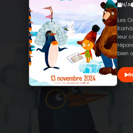
N/A
Les Ou
Karhá
leur c
répare
bien 
R