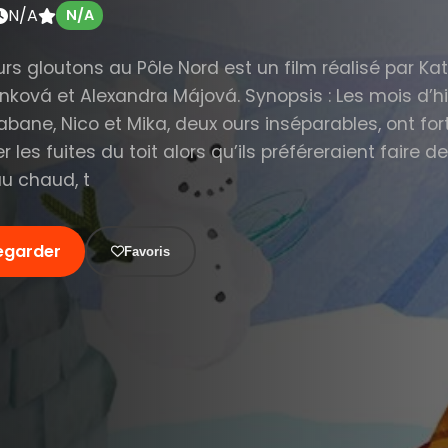
N/A
N/A
rs gloutons au Pôle Nord est un film réalisé par Ka
nková et Alexandra Májová. Synopsis : Les mois d’h
abane, Nico et Mika, deux ours inséparables, ont fort 
r les fuites du toit alors qu’ils préféreraient faire 
au chaud, t
egarder
Favoris