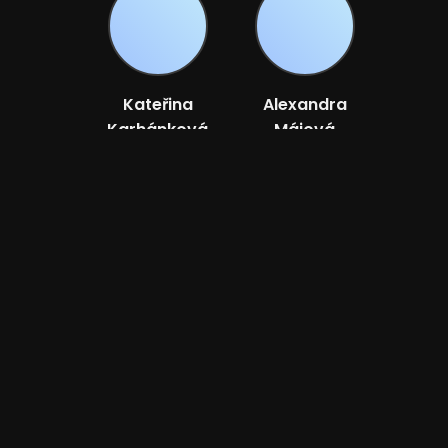
Kateřina
Alexandra
Karhánková
Májová
Réalisateur
Réalisateur
Bande-annonce