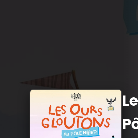
Le
Pô