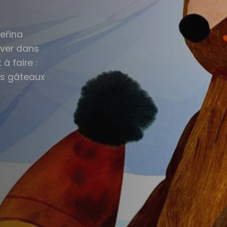
teřina
iver dans
à faire :
des gâteaux